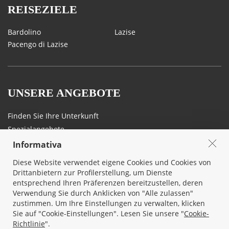
REISEZIELE
Bardolino
Lazise
Pacengo di Lazise
UNSERE ANGEBOTE
Finden Sie Ihre Unterkunft
Spezialangebote
Informativa
Diese Website verwendet eigene Cookies und Cookies von
Drittanbietern zur Profilerstellung, um Dienste
THEMEN
lazise-
entsprechend Ihren Präferenzen bereitzustellen, deren
ferienwohnungen.ch
Verwendung Sie durch Anklicken von "Alle zulassen"
zustimmen. Um Ihre Einstellungen zu verwalten, klicken
Land und Kulinarisches
Über uns
Sie auf "Cookie-Einstellungen". Lesen Sie unsere "
Cookie-
Sport, Kunst und Natur
Kontakt
Richtlinie
".