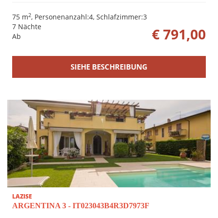
2
75 m
, Personenanzahl:4, Schlafzimmer:3
7 Nächte
€ 791,00
Ab
SIEHE BESCHREIBUNG
LAZISE
ARGENTINA 3 - IT023043B4R3D7973F