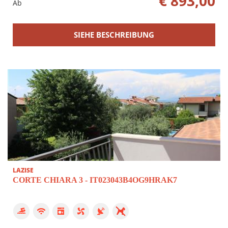
€ 893,00
Ab
SIEHE BESCHREIBUNG
LAZISE
CORTE CHIARA 3 - IT023043B4OG9HRAK7