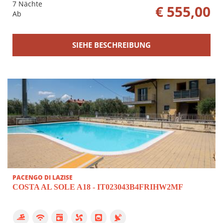
7 Nächte
€ 555,00
Ab
SIEHE BESCHREIBUNG
PACENGO DI LAZISE
COSTA AL SOLE A18 - IT023043B4FRIHW2MF