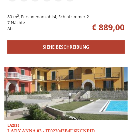
2
80 m
, Personenanzahl:4, Schlafzimmer:2
7 Nächte
€ 889,00
Ab
SIEHE BESCHREIBUNG
LAZISE
LADY ANNA 03 - IT023043B4U6KCNPID