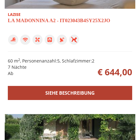
LAZISE
LA MADONNINA A2 - IT023043B4SY25X2JO
2
60 m
, Personenanzahl:5, Schlafzimmer:2
7 Nächte
€ 644,00
Ab
SIEHE BESCHREIBUNG