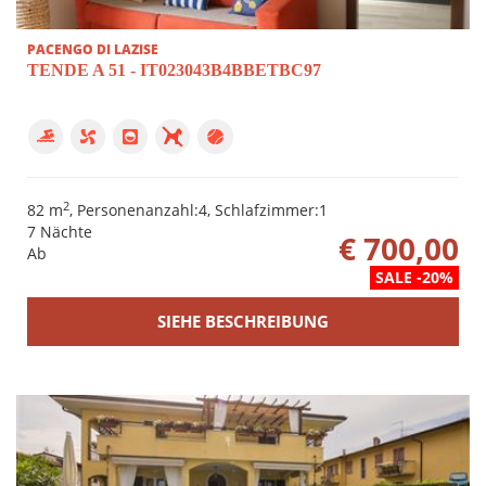
PACENGO DI LAZISE
TENDE A 51 - IT023043B4BBETBC97
2
82 m
, Personenanzahl:4, Schlafzimmer:1
7 Nächte
€ 700,00
Ab
SALE -20%
SIEHE BESCHREIBUNG