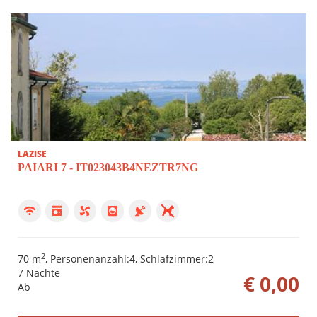
LAZISE
PAIARI 7 - IT023043B4NEZTR7NG
2
70 m
, Personenanzahl:4, Schlafzimmer:2
7 Nächte
€ 0,00
Ab