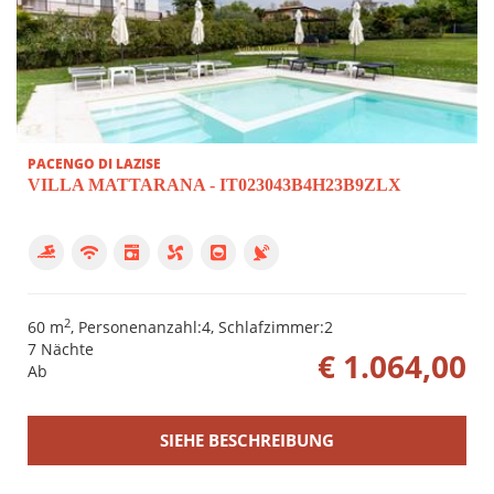
Klimaanlage
Waschmaschine
SAT-TV
Ich reise mit 1 Haustier
privater Tennisplatz
PACENGO DI LAZISE
VILLA MATTARANA - IT023043B4H23B9ZLX
2
60 m
, Personenanzahl:4, Schlafzimmer:2
7 Nächte
€ 1.064,00
Ab
SIEHE BESCHREIBUNG