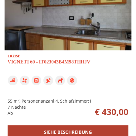
LAZISE
VIGNETI 60 - IT023043B4M98THHJV
2
55 m
, Personenanzahl:4, Schlafzimmer:1
7 Nächte
€ 430,00
Ab
SIEHE BESCHREIBUNG