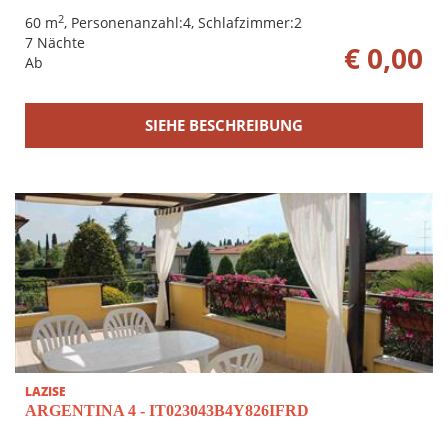
2
60 m
, Personenanzahl:4, Schlafzimmer:2
7 Nächte
€ 0,00
Ab
SIEHE BESCHREIBUNG
LAZISE
ARGENTINA 4 - IT023043B4Y826IFRD