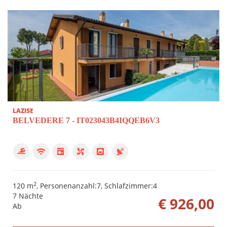
LAZISE
BELVEDERE 7 - IT023043B4IQQEB6V3
2
120 m
, Personenanzahl:7, Schlafzimmer:4
7 Nächte
€ 926,00
Ab