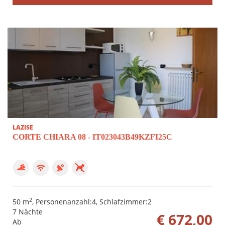
LAZISE
CORTE CHIARA 08 - IT023043B49KZFI25C
2
50 m
, Personenanzahl:4, Schlafzimmer:2
7 Nächte
€ 672,00
Ab