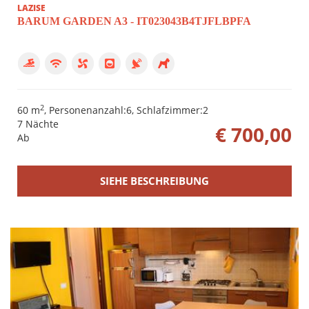
LAZISE
BARUM GARDEN A3 - IT023043B4TJFLBPFA
2
60 m
, Personenanzahl:6, Schlafzimmer:2
7 Nächte
€ 700,00
Ab
SIEHE BESCHREIBUNG