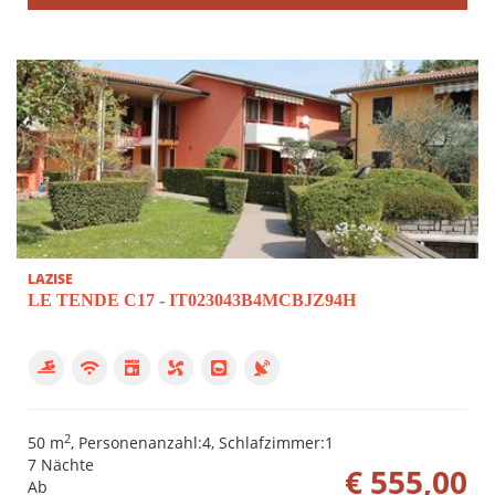
LAZISE
LE TENDE C17 - IT023043B4MCBJZ94H
2
50 m
, Personenanzahl:4, Schlafzimmer:1
7 Nächte
€ 555,00
Ab