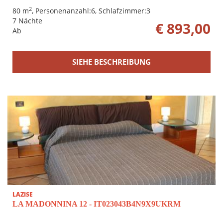
2
80 m
, Personenanzahl:6, Schlafzimmer:3
7 Nächte
€ 893,00
Ab
SIEHE BESCHREIBUNG
LAZISE
LA MADONNINA 12 - IT023043B4N9X9UKRM