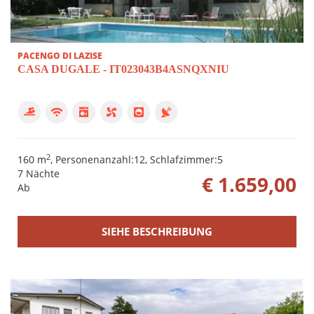
Schlafzimmer
PACENGO DI LAZISE
CASA DUGALE - IT023043B4ASNQXNIU
0
1
2
3
4
2
160 m
, Personenanzahl:12, Schlafzimmer:5
7 Nächte
€ 1.659,00
5
Ab
Ausstattung
SIEHE BESCHREIBUNG
Schwimmbad
Wi-Fi
Spülmaschine