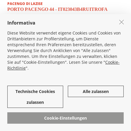
PACENGO DI LAZISE
PORTO PACENGO 44 - IT023043B4RUITROFA
Informativa
Diese Website verwendet eigene Cookies und Cookies von
Drittanbietern zur Profilerstellung, um Dienste
entsprechend Ihren Präferenzen bereitzustellen, deren
2
110 m
, Personenanzahl:6, Schlafzimmer:3
Verwendung Sie durch Anklicken von "Alle zulassen"
7 Nächte
€ 700,00
zustimmen. Um Ihre Einstellungen zu verwalten, klicken
Ab
Sie auf "Cookie-Einstellungen". Lesen Sie unsere "
Cookie-
Richtlinie
".
SIEHE BESCHREIBUNG
Technische Cookies
Alle zulassen
zulassen
Cookie-Einstellungen