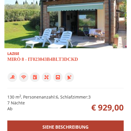
LAZISE
MIRÒ 8 - IT023043B4BLT3DCKD
2
130 m
, Personenanzahl:6, Schlafzimmer:3
7 Nächte
€ 929,00
Ab
SIEHE BESCHREIBUNG