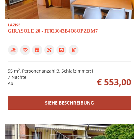
LAZISE
GIRASOLE 20 - IT023043B4O8OPZDM7
2
55 m
, Personenanzahl:3, Schlafzimmer:1
7 Nächte
€ 553,00
Ab
SIEHE BESCHREIBUNG