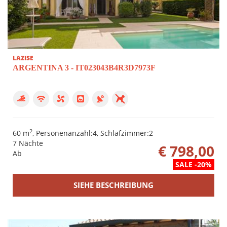
LAZISE
ARGENTINA 3 - IT023043B4R3D7973F
2
60 m
, Personenanzahl:4, Schlafzimmer:2
7 Nächte
€ 798,00
Ab
SALE -20%
SIEHE BESCHREIBUNG