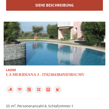
SIEHE BESCHREIBUNG
LAZISE
LA MERIDIANA 3 - IT023043B4ND5BSCMV
2
55 m
, Personenanzahl:4, Schlafzimmer:1